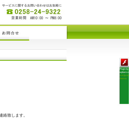
Plugin by
wpburn.
wordpres
themes
連絡致します。